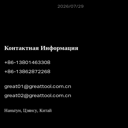
2026/07/29
Контактная Информация
+86-13801463308
+86-13862872268
great01@greattool.com.cn
great02@greattool.com.cn
Наньтун, Цзянсу, Китай