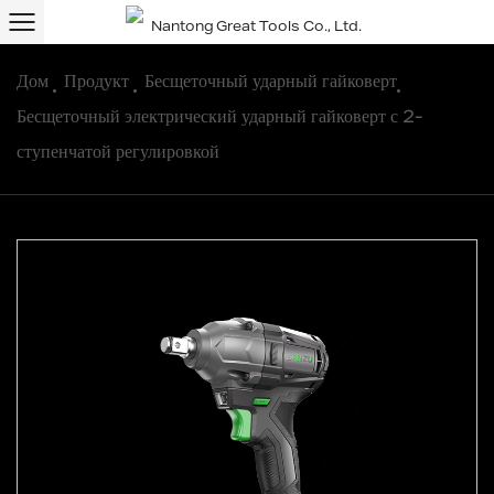
Дом
/
Продукт
/
Бесщеточный ударный гайковерт
/
Бесщеточный электрический ударный гайковерт с 2-
ступенчатой ​​регулировкой