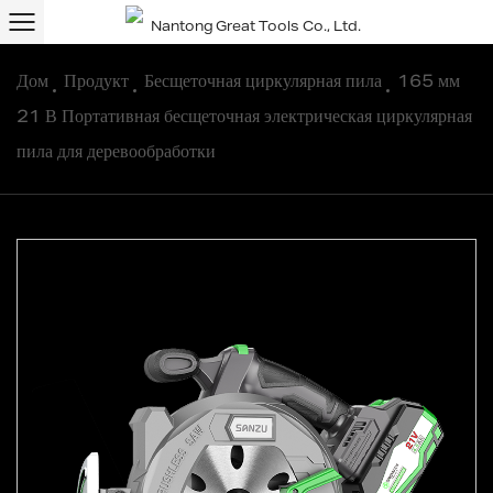
Дом
/
Продукт
/
Бесщеточная циркулярная пила
/
165 мм
21 В Портативная бесщеточная электрическая циркулярная
пила для деревообработки